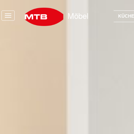
MTB Schreinerei
Möbel
KÜCH
Aktuelles
Küchen
Möbel
Bad
Innenausbau
Business
Projekte
Unternehmen