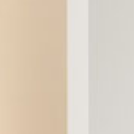
Kataloge
Innenarchitektur
Marken
Pflegehinweise
Kochevents
Finanzamt
Kontakt