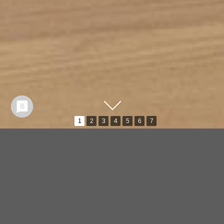
1
2
3
4
5
6
7
Beschreibung:
Jahr:
2018
Kategorie:
Möbel, Ankleide
Material:
Lack weiss ,Schübe in Eiche, Block
gepolstert
Architekt/Designer:
Werner Mohr, MTB