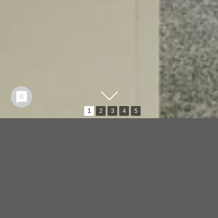
1
2
3
4
5
Beschreibung:
Jahr:
2017
Kategorie:
Business, Büroausbau, Praxismöbel
Material:
CDF-Sonderfarbe gelb, Kern schwarz
Architekt/Designer:
Till Schweizer Architekten,
www.tillschweizer.com
Rudi Bächle, MTB